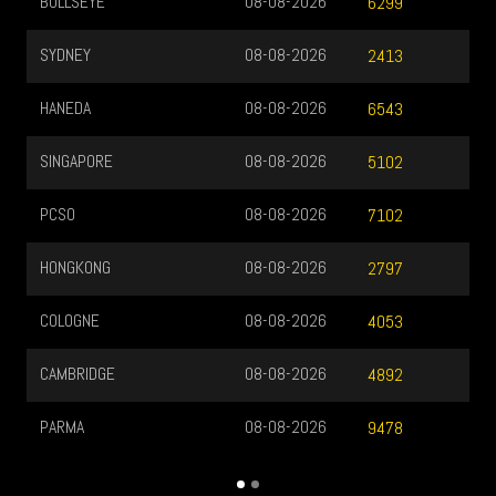
08-08-2026
6299
MALAYSIA
08-
08-08-2026
2413
08-08-2026
6543
08-08-2026
5102
08-08-2026
7102
08-08-2026
2797
08-08-2026
4053
08-08-2026
4892
08-08-2026
9478