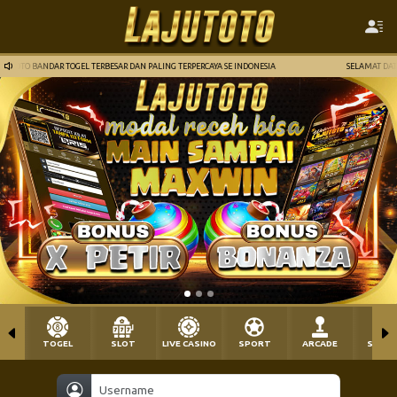
BANDAR TOGEL TERBESAR DAN PALING TERPERCAYA SE INDONESIA
SELAMAT DATANG DI 
TOGEL
SLOT
LIVE CASINO
SPORT
ARCADE
SABU