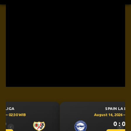
SPAIN LA LIGA
August 16, 2026 — 00:30 WIB
0 : 0
Previous
Next