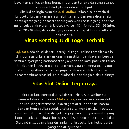
bayarkan jadi kalian bisa bermain dengan tenang dan aman tanpa
ada rasa takut jika mendapat jackpot.
Jika kalian ingin bermain
Judi Online
kalian bisa bermain di
Lajutoto, kalian akan merasa lebih senang dan puas dikarenakan
pembayaran yang besar dibandingkan website lain yang ada saat
ini, untuk pembayaran di lajutoto yaitu : 4D - 9.4 juta, 3D - 980ribu,
dan 2D - 98 ribu, dan kalian juga akan mendapat bonus refferal
sebesar 2%
Situs Betting Judi Togel Terbaik
Lajutoto
adalah salah satu situs judi togel online terbaik saat ini
di indonesia di karenakan kami memastikan pembayaran kepada
semua player yang mendapatkan jackpot dan kami pastikan kalian
tidak akan khawatir mengenai pembayaran kemenangan yang
akan didapatkan nanti, dan juga pembayaran di lajutoto yang
besar membuat situs ini lebih diminati dibandingkan situs lainnya
Situs Slot Online Terpercaya
Lajutoto juga merupakan salah satu Situs Slot Online yang
menyediakan permainan
Slot online
, saat ini permainan slot
online sangat terknenal dan di gemari di indonesia, karena
dengan bermodalkan sedikit kalian bisa mendapatkan jackpot
yang sangat besar, dan di lajutoto juga mempunyai winrate yang
tinggi untuk permainan slot, Situs judi slot kami juga menyediakan
5 provider slot yang bisa dimainkan di lajutoto, berikut provider
yang ada di lajutoto :