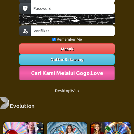
Remember Me
Masuk
Daftar Sekarang
Cari Kami Melalui Gogo.Love
Desktop
Wap
Evolution