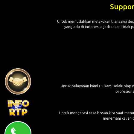
Suppor
Untuk memudahkan melakukan transaksi depos
yang ada di indonesia, jadi kalian tidak 
Untuk pelayanan kami CS kami selalu siap 
profesiona
Untuk mengatasi rasa bosan kita saat menu
menemani kalian d