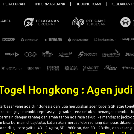
PERATURAN
|
INFORMASI BANK
|
HUBUNGI KAMI
|
KEBIJAKAN P
 Togel Hongkong : Agen judi
erbesar yang ada di indonesia dan juga merupakan agen togel SGP atau togel
 kami ini juga memiliki reputasi yang baik karena untuk kemenangan member be
bermain dengan tenang dan aman tanpa ada rasa takut jika mendapat jackpot
an bisa bermain di Lajutoto, kalian akan merasa lebih senang dan puas dikar