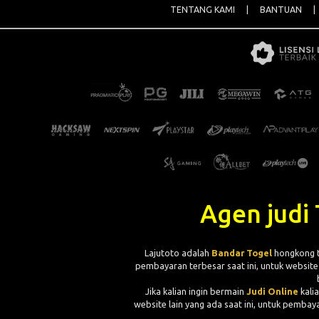
TENTANG KAMI
|
BANTUAN
|
Agen judi
Lajutoto adalah
Bandar Togel
hongkong t
pembayaran terbesar saat ini, untuk website
Jika kalian ingin bermain
Judi Online
kali