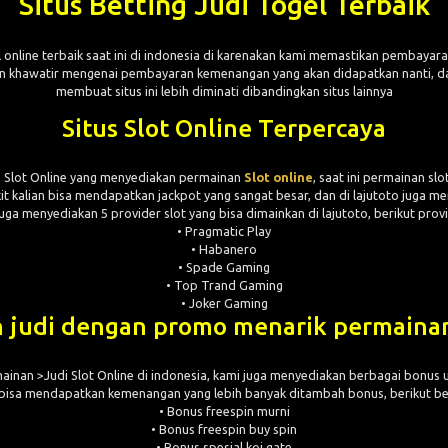
ran di lajutoto yaitu : 4D - 9.4 juta, 3D - 980ribu, dan 2D - 98 ribu, dan kalia
Situs Betting Judi Togel Terbaik
gel online terbaik saat ini di indonesia di karenakan kami memastikan pemba
kan khawatir mengenai pembayaran kemenangan yang akan didapatkan nanti, d
membuat situs ini lebih diminati dibandingkan situs lainnya
Situs Slot Online Terpercaya
us Slot Online yang menyediakan permainan
Slot online
, saat ini permainan slo
t kalian bisa mendapatkan jackpot yang sangat besar, dan di lajutoto juga m
i juga menyediakan 5 provider slot yang bisa dimainkan di lajutoto, berikut provi
• Pragmatic Play
• Habanero
• Spade Gaming
• Top Trand Gaming
• Joker Gaming
 judi dengan promo menarik permainan
nan >Judi Slot Online di indonesia, kami juga menyediakan berbagai bonus un
bisa mendapatkan kemenangan yang lebih banyak ditambah bonus, berikut be
• Bonus freespin murni