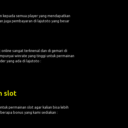
n juga akan mendapat bonus refferal sebesar 2%
yaran kepada semua player yang mendapatkan
an juga pembayaran di lajutoto yang besar
t online sangat terknenal dan di gemari di
empunyai winrate yang tinggi untuk permainan
der yang ada di lajutoto :
 slot
tuk permainan slot agar kalian bisa lebih
berapa bonus yang kami sediakan :