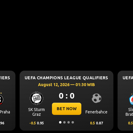
1/1/1970
7/8/2026
7/8/2026
IERS
E-FOOTBALL F24 ELITE CLUB FRIENDLY
E-
August 7, 2026 — 21:30 WIB
0 : 0
BET NOW
Saint-
e-Tottenham
e-Real Madrid
oise
Hotspur
e-F
1.00
-0.25
-0.97
0.25
0.73
-1