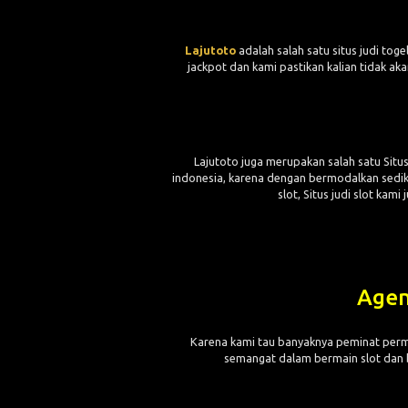
website lain yang ada saat ini, untuk pembaya
Lajutoto
adalah salah satu situs judi to
jackpot dan kami pastikan kalian tidak a
Lajutoto juga merupakan salah satu Sit
indonesia, karena dengan bermodalkan sediki
slot, Situs judi slot kam
Agen
Karena kami tau banyaknya peminat permai
semangat dalam bermain slot dan 