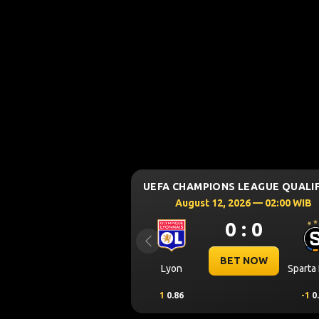
UEFA CHAMPIONS LEAGUE QUALIF
August 11, 2026 — 22:59 WIB
0 : 0
Previous
BET NOW
Union 
Bodo Glimt
Gill
0.75
0.82
-0.75